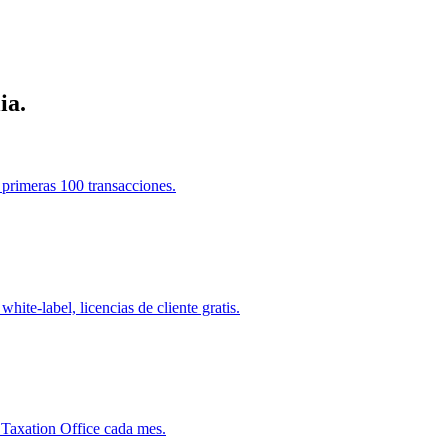
ia.
s primeras 100 transacciones.
ite-label, licencias de cliente gratis.
n Taxation Office cada mes.