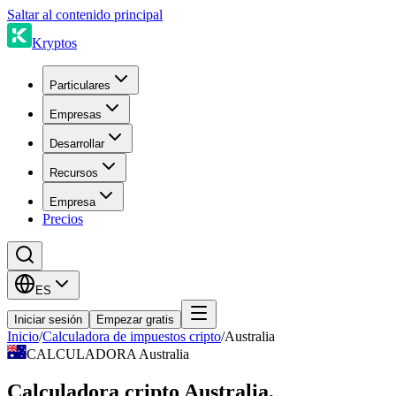
Saltar al contenido principal
Kryptos
Particulares
Empresas
Desarrollar
Recursos
Empresa
Precios
ES
Iniciar sesión
Empezar gratis
Inicio
/
Calculadora de impuestos cripto
/
Australia
CALCULADORA Australia
Calculadora cripto Australia,