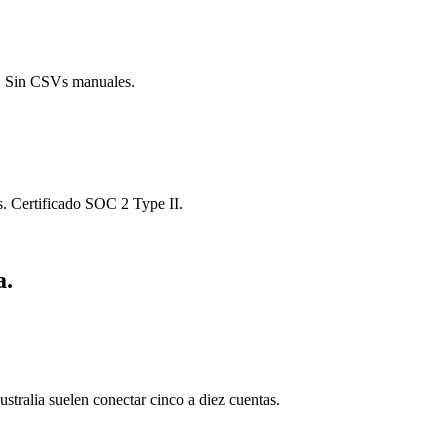
s. Sin CSVs manuales.
s. Certificado SOC 2 Type II.
a.
stralia suelen conectar cinco a diez cuentas.