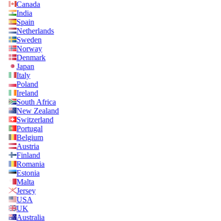
Canada
India
Spain
Netherlands
Sweden
Norway
Denmark
Japan
Italy
Poland
Ireland
South Africa
New Zealand
Switzerland
Portugal
Belgium
Austria
Finland
Romania
Estonia
Malta
Jersey
USA
UK
Australia