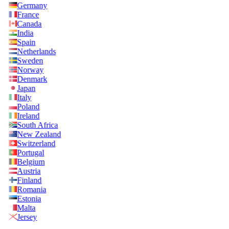
Germany
France
Canada
India
Spain
Netherlands
Sweden
Norway
Denmark
Japan
Italy
Poland
Ireland
South Africa
New Zealand
Switzerland
Portugal
Belgium
Austria
Finland
Romania
Estonia
Malta
Jersey