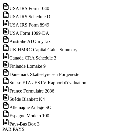
USA IRS Form 1040
USA IRS Schedule D
USA IRS Form 8949
USA Form 1099-DA
Australie ATO myTax
UK HMRC Capital Gains Summary
Canada CRA Schedule 3
Finlande Lomake 9
Danemark Skattestyrelsen Fortjeneste
Suisse FTA / ESTV Rapport d'évaluation
France Formulaire 2086
Suède Blankett K4
Allemagne Anlage SO
Espagne Modelo 100
Pays-Bas Box 3
PAR PAYS