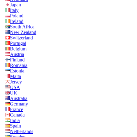
Japan
Italy
Poland
Ireland
South Africa
New Zealand
Switzerland
Portugal
Belgium
Austria
Finland
Romania
Estonia
Malta
Jersey
USA
UK
Australia
Germany
France
Canada
India
Spain
Netherlands
Sweden