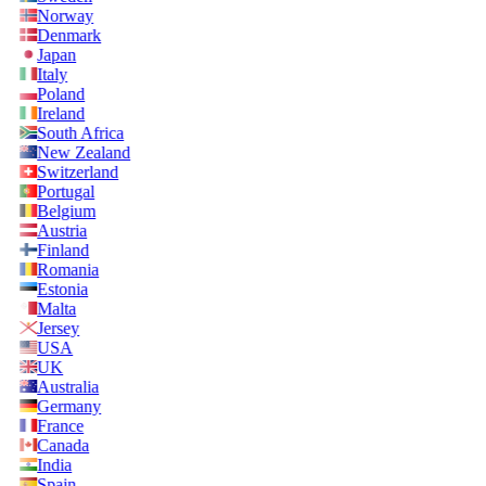
Norway
Denmark
Japan
Italy
Poland
Ireland
South Africa
New Zealand
Switzerland
Portugal
Belgium
Austria
Finland
Romania
Estonia
Malta
Jersey
USA
UK
Australia
Germany
France
Canada
India
Spain