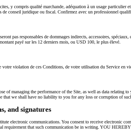
icites, y compris qualité marchande, adéquation à un usage particulier e
s de conseil juridique ou fiscal. Confirmez avec un professionnel qualif
 seront pas responsables de dommages indirects, accessoires, spéciaux, c
montant payé sur les 12 derniers mois, ou USD 100, le plus élevé.
tre violation de ces Conditions, de votre utilisation du Service en violat
pose of managing the performance of the Site, as well as data relating t
e that we shall have no liability to you for any loss or corruption of suc
s, and signatures
titute electronic communications. You consent to receive electronic com
y any legal requirement that such communication be in writing.