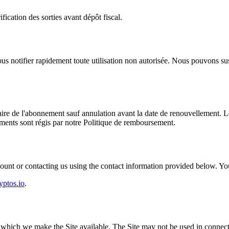
fication des sorties avant dépôt fiscal.
us notifier rapidement toute utilisation non autorisée. Nous pouvons sus
re de l'abonnement sauf annulation avant la date de renouvellement. Les 
ents sont régis par notre Politique de remboursement.
unt or contacting us using the contact information provided below. Your 
yptos.io
.
r which we make the Site available. The Site may not be used in connec