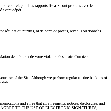
t non-contrefaçon. Les rapports fiscaux sont produits avec les
ié avant dépôt.
onsécutifs ou punitifs, ni de perte de profits, revenus ou données.
ion de la loi, ou de votre violation des droits d'un tiers.
o your use of the Site. Although we perform regular routine backups of
h data.
munications and agree that all agreements, notices, disclosures, and
 YOU HEREBY AGREE TO THE USE OF ELECTRONIC SIGNATURES,