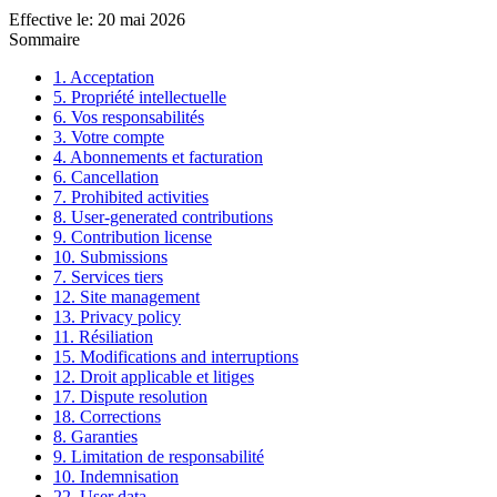
Effective le
:
20 mai 2026
Sommaire
1. Acceptation
5. Propriété intellectuelle
6. Vos responsabilités
3. Votre compte
4. Abonnements et facturation
6. Cancellation
7. Prohibited activities
8. User-generated contributions
9. Contribution license
10. Submissions
7. Services tiers
12. Site management
13. Privacy policy
11. Résiliation
15. Modifications and interruptions
12. Droit applicable et litiges
17. Dispute resolution
18. Corrections
8. Garanties
9. Limitation de responsabilité
10. Indemnisation
22. User data