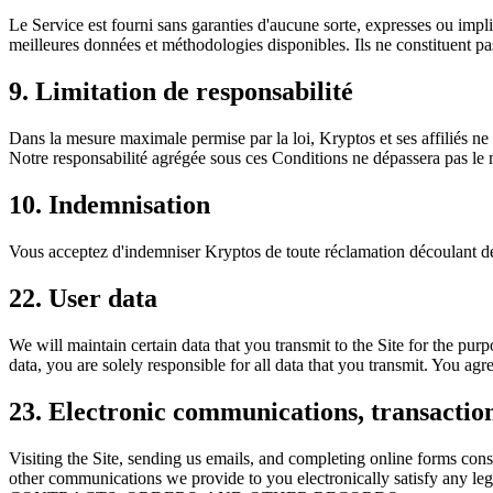
Le Service est fourni sans garanties d'aucune sorte, expresses ou impl
meilleures données et méthodologies disponibles. Ils ne constituent pa
9. Limitation de responsabilité
Dans la mesure maximale permise par la loi, Kryptos et ses affiliés ne
Notre responsabilité agrégée sous ces Conditions ne dépassera pas le 
10. Indemnisation
Vous acceptez d'indemniser Kryptos de toute réclamation découlant de vo
22. User data
We will maintain certain data that you transmit to the Site for the pur
data, you are solely responsible for all data that you transmit. You agre
23. Electronic communications, transaction
Visiting the Site, sending us emails, and completing online forms cons
other communications we provide to you electronically satisf