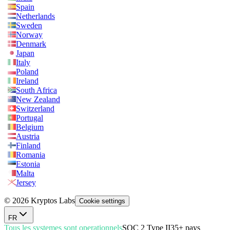
Spain
Netherlands
Sweden
Norway
Denmark
Japan
Italy
Poland
Ireland
South Africa
New Zealand
Switzerland
Portugal
Belgium
Austria
Finland
Romania
Estonia
Malta
Jersey
© 2026 Kryptos Labs
Cookie settings
FR
Tous les systemes sont operationnels
SOC 2 Type II
35+ pays