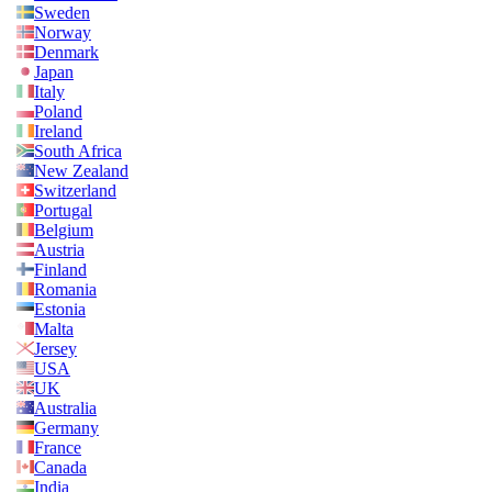
Sweden
Norway
Denmark
Japan
Italy
Poland
Ireland
South Africa
New Zealand
Switzerland
Portugal
Belgium
Austria
Finland
Romania
Estonia
Malta
Jersey
USA
UK
Australia
Germany
France
Canada
India