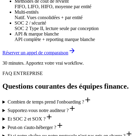
Méthodes de coût de revient
FIFO, LIFO, HIFO, moyenne par entité
Multi-entités
Natif. Vues consolidées + par entité
SOC 2 / sécurité
SOC 2 Type II, lecture seule par conception
API & marque blanche
API complète + reporting marque blanche
Réserver un appel de comparaison
30 minutes. Apportez votre vrai workflow.
FAQ ENTREPRISE
Questions courantes des équipes finance.
Combien de temps prend l'onboarding ?
Supportez-vous notre auditeur ?
Et SOC 2 et SOX ?
Peut-on s'auto-héberger ?
Et si notre chaîne ou notre protocole n'est pas pris en charge ?