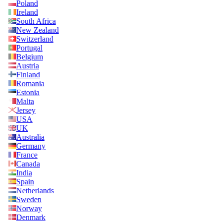
Poland
Ireland
South Africa
New Zealand
Switzerland
Portugal
Belgium
Austria
Finland
Romania
Estonia
Malta
Jersey
USA
UK
Australia
Germany
France
Canada
India
Spain
Netherlands
Sweden
Norway
Denmark