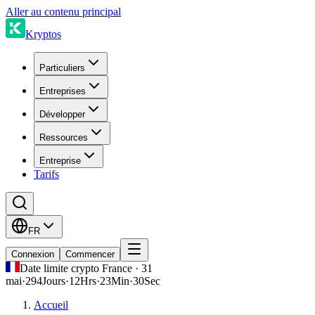
Aller au contenu principal
Kryptos
Particuliers
Entreprises
Développer
Ressources
Entreprise
Tarifs
FR
Connexion
Commencer
Date limite crypto France · 31
mai
·
294
Jours
·
12
Hrs
·
23
Min
·
30
Sec
Accueil