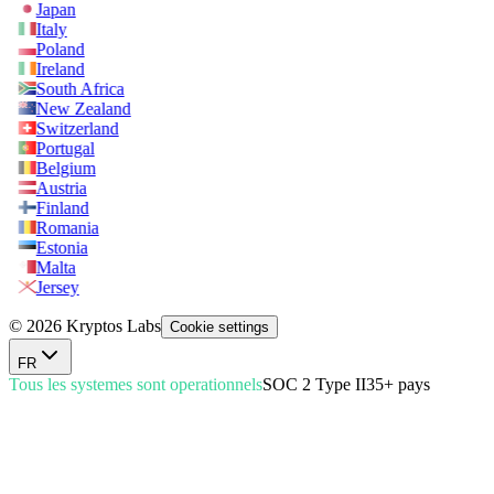
Japan
Italy
Poland
Ireland
South Africa
New Zealand
Switzerland
Portugal
Belgium
Austria
Finland
Romania
Estonia
Malta
Jersey
© 2026 Kryptos Labs
Cookie settings
FR
Tous les systemes sont operationnels
SOC 2 Type II
35+ pays