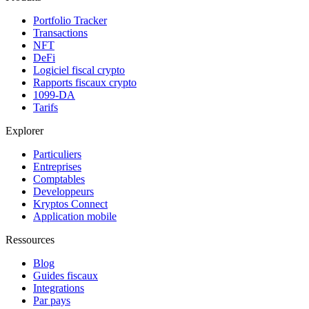
Portfolio Tracker
Transactions
NFT
DeFi
Logiciel fiscal crypto
Rapports fiscaux crypto
1099-DA
Tarifs
Explorer
Particuliers
Entreprises
Comptables
Developpeurs
Kryptos Connect
Application mobile
Ressources
Blog
Guides fiscaux
Integrations
Par pays