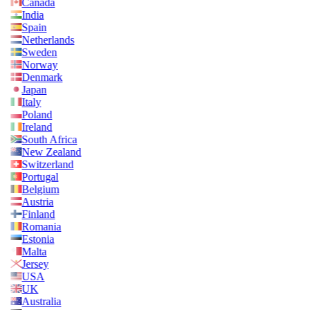
Canada
India
Spain
Netherlands
Sweden
Norway
Denmark
Japan
Italy
Poland
Ireland
South Africa
New Zealand
Switzerland
Portugal
Belgium
Austria
Finland
Romania
Estonia
Malta
Jersey
USA
UK
Australia