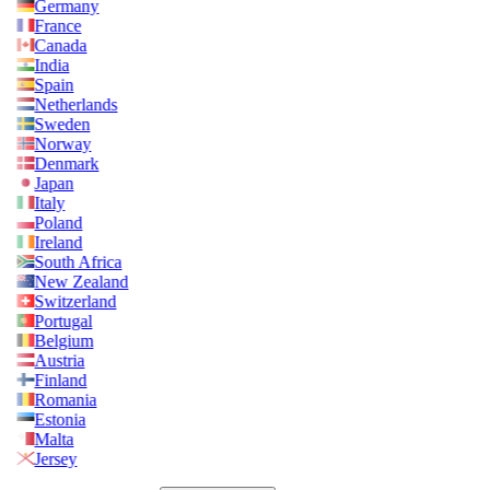
Germany
France
Canada
India
Spain
Netherlands
Sweden
Norway
Denmark
Japan
Italy
Poland
Ireland
South Africa
New Zealand
Switzerland
Portugal
Belgium
Austria
Finland
Romania
Estonia
Malta
Jersey