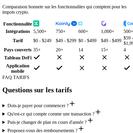
Comparaison honnete sur les fonctionnalites qui comptent pour les
impots crypto.
Fonctionnalite
Intégrations
5,500+
750+
600+
1,000+
500
$59 
Tarif
$0 - $249
$49 - $299
$0 - $499
$49 - $499
$1,9
Pays couverts
35+
20+
14
15+
4
Tableau DeFi
Application
mobile
FAQ TARIFS
Questions sur les tarifs
Dois-je payer pour commencer ?
Qu'est-ce qui compte comme une transaction ?
Puis-je changer de plan en cours d'année ?
Proposez-vous des remboursements ?