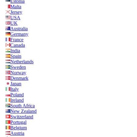
Estonia
Malta
Jersey
USA
UK
Australia
Germany
France
Canada
India
Spain
Netherlands
Sweden
Norway
Denmark
Japan
Italy
Poland
Ireland
South Africa
New Zealand
Switzerland
Portugal
Belgium
Austria