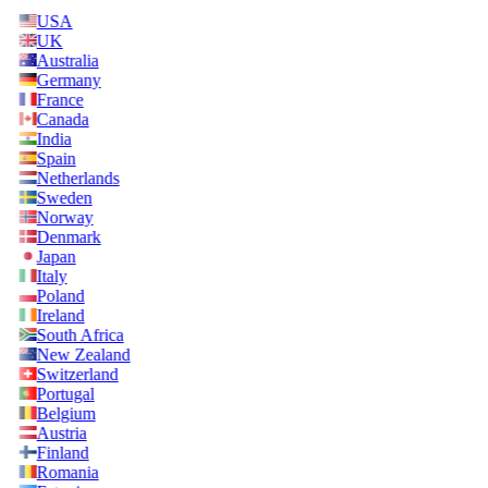
USA
UK
Australia
Germany
France
Canada
India
Spain
Netherlands
Sweden
Norway
Denmark
Japan
Italy
Poland
Ireland
South Africa
New Zealand
Switzerland
Portugal
Belgium
Austria
Finland
Romania