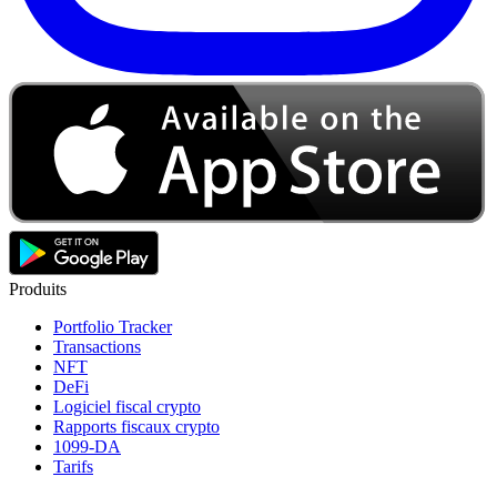
Produits
Portfolio Tracker
Transactions
NFT
DeFi
Logiciel fiscal crypto
Rapports fiscaux crypto
1099-DA
Tarifs