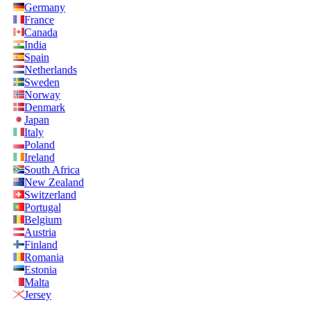
Germany
France
Canada
India
Spain
Netherlands
Sweden
Norway
Denmark
Japan
Italy
Poland
Ireland
South Africa
New Zealand
Switzerland
Portugal
Belgium
Austria
Finland
Romania
Estonia
Malta
Jersey