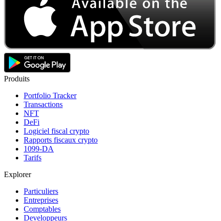
Produits
Portfolio Tracker
Transactions
NFT
DeFi
Logiciel fiscal crypto
Rapports fiscaux crypto
1099-DA
Tarifs
Explorer
Particuliers
Entreprises
Comptables
Developpeurs