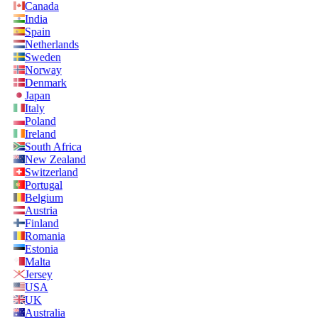
Canada
India
Spain
Netherlands
Sweden
Norway
Denmark
Japan
Italy
Poland
Ireland
South Africa
New Zealand
Switzerland
Portugal
Belgium
Austria
Finland
Romania
Estonia
Malta
Jersey
USA
UK
Australia