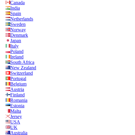
Canada
India
Spain
Netherlands
Sweden
Norway
Denmark
Japan
Italy
Poland
Ireland
South Africa
New Zealand
Switzerland
Portugal
Belgium
Austria
Finland
Romania
Estonia
Malta
Jersey
USA
UK
Australia