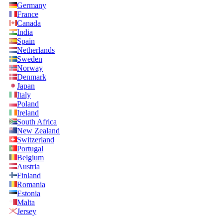
Germany
France
Canada
India
Spain
Netherlands
Sweden
Norway
Denmark
Japan
Italy
Poland
Ireland
South Africa
New Zealand
Switzerland
Portugal
Belgium
Austria
Finland
Romania
Estonia
Malta
Jersey