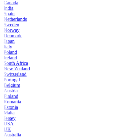
Canada
India
Spain
Netherlands
Sweden
Norway
Denmark
Japan
Italy
Poland
Ireland
South Africa
New Zealand
Switzerland
Portugal
Belgium
Austria
Finland
Romania
Estonia
Malta
Jersey
USA
UK
Australia