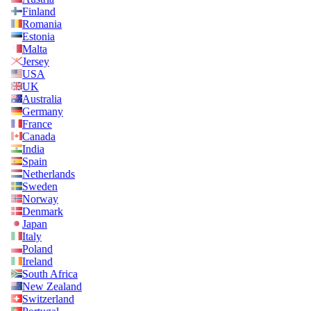
Finland
Romania
Estonia
Malta
Jersey
USA
UK
Australia
Germany
France
Canada
India
Spain
Netherlands
Sweden
Norway
Denmark
Japan
Italy
Poland
Ireland
South Africa
New Zealand
Switzerland