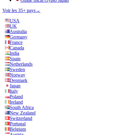
Guide fiscal crypto Japan
Voir les 35+ pays
→
USA
UK
Australia
Germany
France
Canada
India
Spain
Netherlands
Sweden
Norway
Denmark
Japan
Italy
Poland
Ireland
South Africa
New Zealand
Switzerland
Portugal
Belgium
Austria