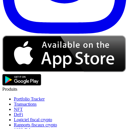
Produits
Portfolio Tracker
Transactions
NFT
DeFi
Logiciel fiscal crypto
Rapports fiscaux crypto