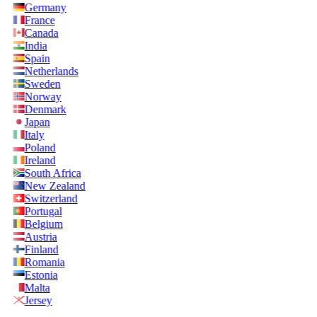
Germany
France
Canada
India
Spain
Netherlands
Sweden
Norway
Denmark
Japan
Italy
Poland
Ireland
South Africa
New Zealand
Switzerland
Portugal
Belgium
Austria
Finland
Romania
Estonia
Malta
Jersey