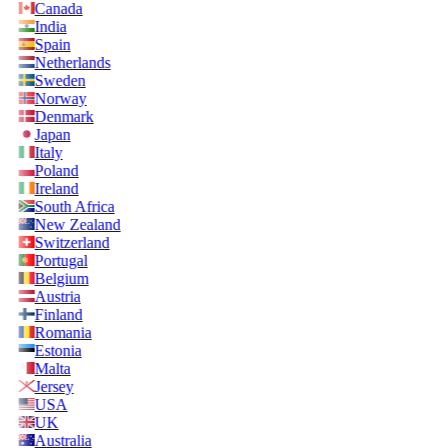
Canada
India
Spain
Netherlands
Sweden
Norway
Denmark
Japan
Italy
Poland
Ireland
South Africa
New Zealand
Switzerland
Portugal
Belgium
Austria
Finland
Romania
Estonia
Malta
Jersey
USA
UK
Australia