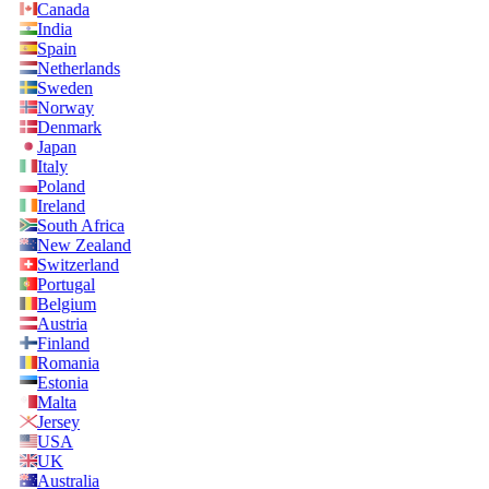
Canada
India
Spain
Netherlands
Sweden
Norway
Denmark
Japan
Italy
Poland
Ireland
South Africa
New Zealand
Switzerland
Portugal
Belgium
Austria
Finland
Romania
Estonia
Malta
Jersey
USA
UK
Australia