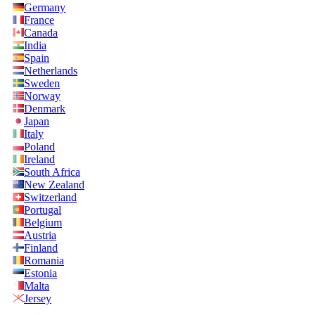
Germany
France
Canada
India
Spain
Netherlands
Sweden
Norway
Denmark
Japan
Italy
Poland
Ireland
South Africa
New Zealand
Switzerland
Portugal
Belgium
Austria
Finland
Romania
Estonia
Malta
Jersey