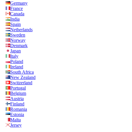
Germany
France
Canada
India
Spain
Netherlands
Sweden
Norway
Denmark
Japan
Italy
Poland
Ireland
South Africa
New Zealand
Switzerland
Portugal
Belgium
Austria
Finland
Romania
Estonia
Malta
Jersey