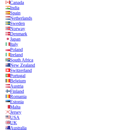
Canada
India
Spain
Netherlands
Sweden
Norway
Denmark
Japan
Italy
Poland
Ireland
South Africa
New Zealand
Switzerland
Portugal
Belgium
Austria
Finland
Romania
Estonia
Malta
Jersey
USA
UK
Australia