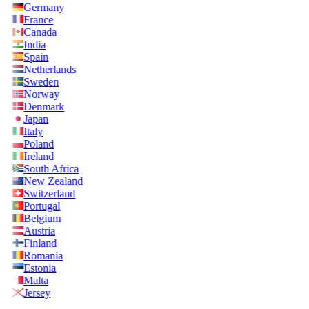
Germany
France
Canada
India
Spain
Netherlands
Sweden
Norway
Denmark
Japan
Italy
Poland
Ireland
South Africa
New Zealand
Switzerland
Portugal
Belgium
Austria
Finland
Romania
Estonia
Malta
Jersey