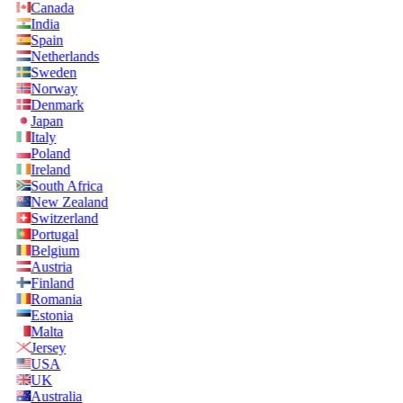
Canada
India
Spain
Netherlands
Sweden
Norway
Denmark
Japan
Italy
Poland
Ireland
South Africa
New Zealand
Switzerland
Portugal
Belgium
Austria
Finland
Romania
Estonia
Malta
Jersey
USA
UK
Australia