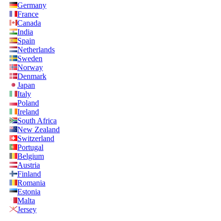
Germany
France
Canada
India
Spain
Netherlands
Sweden
Norway
Denmark
Japan
Italy
Poland
Ireland
South Africa
New Zealand
Switzerland
Portugal
Belgium
Austria
Finland
Romania
Estonia
Malta
Jersey