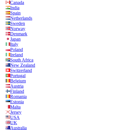
Canada
India
Spain
Netherlands
Sweden
Norway
Denmark
Japan
Italy
Poland
Ireland
South Africa
New Zealand
Switzerland
Portugal
Belgium
Austria
Finland
Romania
Estonia
Malta
Jersey
USA
UK
Australia