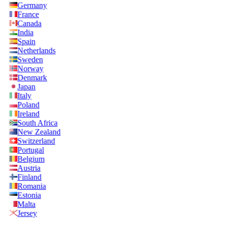
Germany
France
Canada
India
Spain
Netherlands
Sweden
Norway
Denmark
Japan
Italy
Poland
Ireland
South Africa
New Zealand
Switzerland
Portugal
Belgium
Austria
Finland
Romania
Estonia
Malta
Jersey