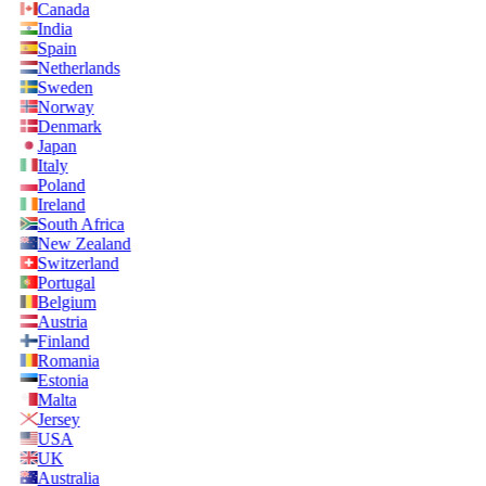
Canada
India
Spain
Netherlands
Sweden
Norway
Denmark
Japan
Italy
Poland
Ireland
South Africa
New Zealand
Switzerland
Portugal
Belgium
Austria
Finland
Romania
Estonia
Malta
Jersey
USA
UK
Australia