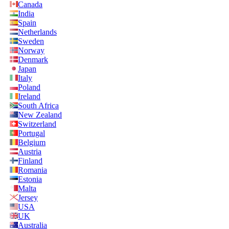
Canada
India
Spain
Netherlands
Sweden
Norway
Denmark
Japan
Italy
Poland
Ireland
South Africa
New Zealand
Switzerland
Portugal
Belgium
Austria
Finland
Romania
Estonia
Malta
Jersey
USA
UK
Australia