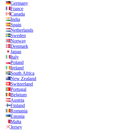
Germany
France
Canada
India
Spain
Netherlands
Sweden
Norway
Denmark
Japan
Italy
Poland
Ireland
South Africa
New Zealand
Switzerland
Portugal
Belgium
Austria
Finland
Romania
Estonia
Malta
Jersey