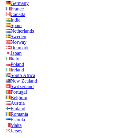
Germany
France
Canada
India
Spain
Netherlands
Sweden
Norway
Denmark
Japan
Italy
Poland
Ireland
South Africa
New Zealand
Switzerland
Portugal
Belgium
Austria
Finland
Romania
Estonia
Malta
Jersey