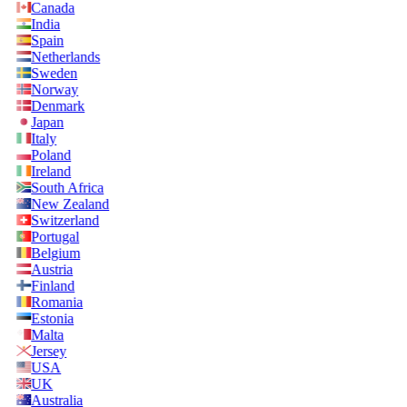
Canada
India
Spain
Netherlands
Sweden
Norway
Denmark
Japan
Italy
Poland
Ireland
South Africa
New Zealand
Switzerland
Portugal
Belgium
Austria
Finland
Romania
Estonia
Malta
Jersey
USA
UK
Australia