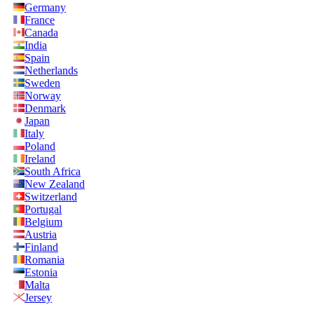
Germany
France
Canada
India
Spain
Netherlands
Sweden
Norway
Denmark
Japan
Italy
Poland
Ireland
South Africa
New Zealand
Switzerland
Portugal
Belgium
Austria
Finland
Romania
Estonia
Malta
Jersey