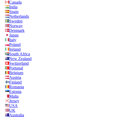
Canada
India
Spain
Netherlands
Sweden
Norway
Denmark
Japan
Italy
Poland
Ireland
South Africa
New Zealand
Switzerland
Portugal
Belgium
Austria
Finland
Romania
Estonia
Malta
Jersey
USA
UK
Australia