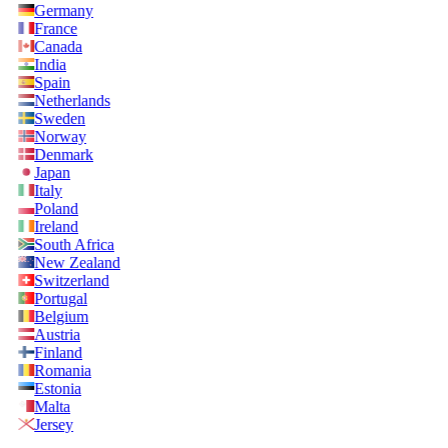
Germany
France
Canada
India
Spain
Netherlands
Sweden
Norway
Denmark
Japan
Italy
Poland
Ireland
South Africa
New Zealand
Switzerland
Portugal
Belgium
Austria
Finland
Romania
Estonia
Malta
Jersey