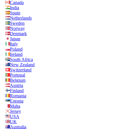
Canada
India
Spain
Netherlands
Sweden
Norway
Denmark
Japan
Italy
Poland
Ireland
South Africa
New Zealand
Switzerland
Portugal
Belgium
Austria
Finland
Romania
Estonia
Malta
Jersey
USA
UK
Australia