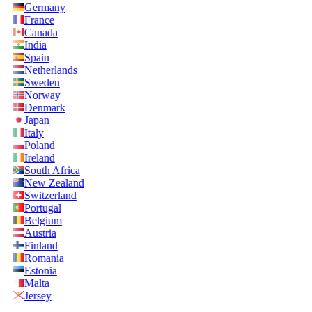
Germany
France
Canada
India
Spain
Netherlands
Sweden
Norway
Denmark
Japan
Italy
Poland
Ireland
South Africa
New Zealand
Switzerland
Portugal
Belgium
Austria
Finland
Romania
Estonia
Malta
Jersey