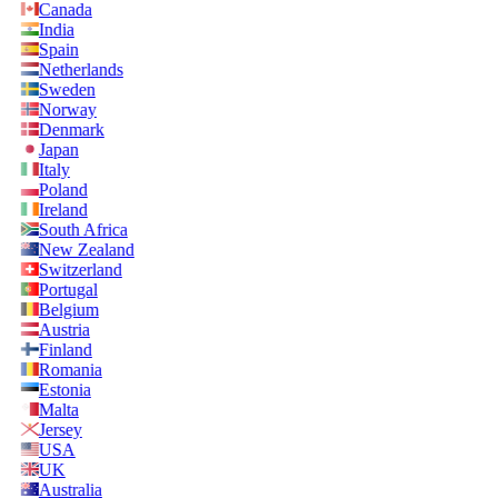
Canada
India
Spain
Netherlands
Sweden
Norway
Denmark
Japan
Italy
Poland
Ireland
South Africa
New Zealand
Switzerland
Portugal
Belgium
Austria
Finland
Romania
Estonia
Malta
Jersey
USA
UK
Australia