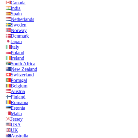
Canada
India
Spain
Netherlands
Sweden
Norway
Denmark
Japan
Italy
Poland
Ireland
South Africa
New Zealand
Switzerland
Portugal
Belgium
Austria
Finland
Romania
Estonia
Malta
Jersey
USA
UK
Australia