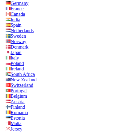
Germany
France
Canada
India
Spain
Netherlands
Sweden
Norway
Denmark
Japan
Italy
Poland
Ireland
South Africa
New Zealand
Switzerland
Portugal
Belgium
Austria
Finland
Romania
Estonia
Malta
Jersey