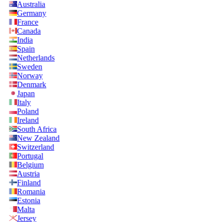
Australia
Germany
France
Canada
India
Spain
Netherlands
Sweden
Norway
Denmark
Japan
Italy
Poland
Ireland
South Africa
New Zealand
Switzerland
Portugal
Belgium
Austria
Finland
Romania
Estonia
Malta
Jersey