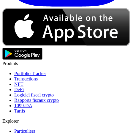
Produits
Portfolio Tracker
Transactions
NFT
DeFi
Logiciel fiscal crypto
Rapports fiscaux crypto
1099-DA
Tarifs
Explorer
Particuliers