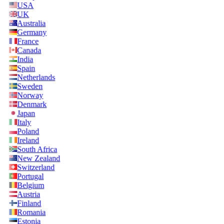
USA
UK
Australia
Germany
France
Canada
India
Spain
Netherlands
Sweden
Norway
Denmark
Japan
Italy
Poland
Ireland
South Africa
New Zealand
Switzerland
Portugal
Belgium
Austria
Finland
Romania
Estonia