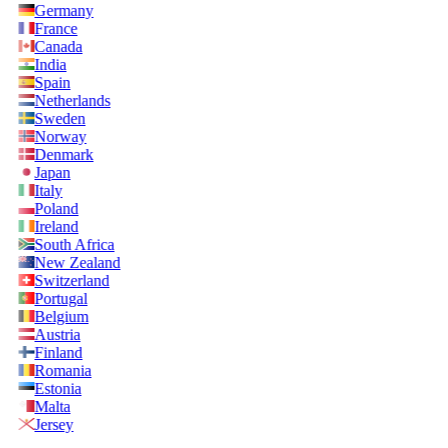
Germany
France
Canada
India
Spain
Netherlands
Sweden
Norway
Denmark
Japan
Italy
Poland
Ireland
South Africa
New Zealand
Switzerland
Portugal
Belgium
Austria
Finland
Romania
Estonia
Malta
Jersey