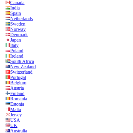
Canada
India
Spain
Netherlands
Sweden
Norway
Denmark
Japan
Italy
Poland
Ireland
South Africa
New Zealand
Switzerland
Portugal
Belgium
Austria
Finland
Romania
Estonia
Malta
Jersey
USA
UK
Australia