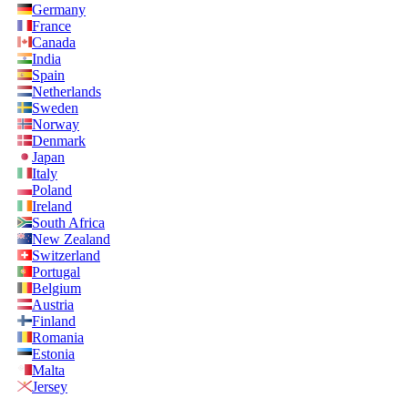
Germany
France
Canada
India
Spain
Netherlands
Sweden
Norway
Denmark
Japan
Italy
Poland
Ireland
South Africa
New Zealand
Switzerland
Portugal
Belgium
Austria
Finland
Romania
Estonia
Malta
Jersey