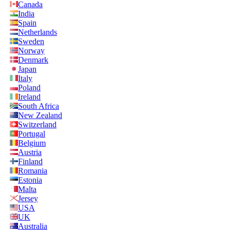
Canada
India
Spain
Netherlands
Sweden
Norway
Denmark
Japan
Italy
Poland
Ireland
South Africa
New Zealand
Switzerland
Portugal
Belgium
Austria
Finland
Romania
Estonia
Malta
Jersey
USA
UK
Australia