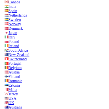
Canada
India
Spain
Netherlands
Sweden
Norway
Denmark
Japan
Italy
Poland
Ireland
South Africa
New Zealand
Switzerland
Portugal
Belgium
Austria
Finland
Romania
Estonia
Malta
Jersey
USA
UK
Australia