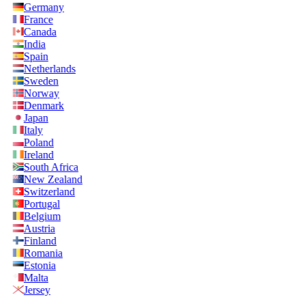
Germany
France
Canada
India
Spain
Netherlands
Sweden
Norway
Denmark
Japan
Italy
Poland
Ireland
South Africa
New Zealand
Switzerland
Portugal
Belgium
Austria
Finland
Romania
Estonia
Malta
Jersey