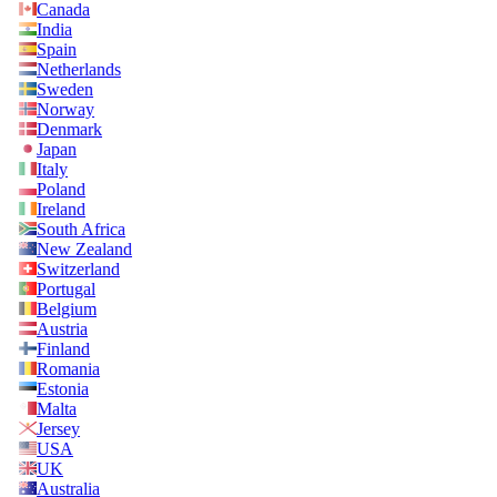
Canada
India
Spain
Netherlands
Sweden
Norway
Denmark
Japan
Italy
Poland
Ireland
South Africa
New Zealand
Switzerland
Portugal
Belgium
Austria
Finland
Romania
Estonia
Malta
Jersey
USA
UK
Australia