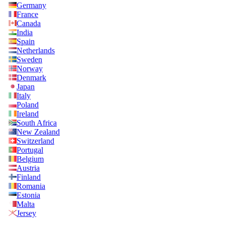
Germany
France
Canada
India
Spain
Netherlands
Sweden
Norway
Denmark
Japan
Italy
Poland
Ireland
South Africa
New Zealand
Switzerland
Portugal
Belgium
Austria
Finland
Romania
Estonia
Malta
Jersey