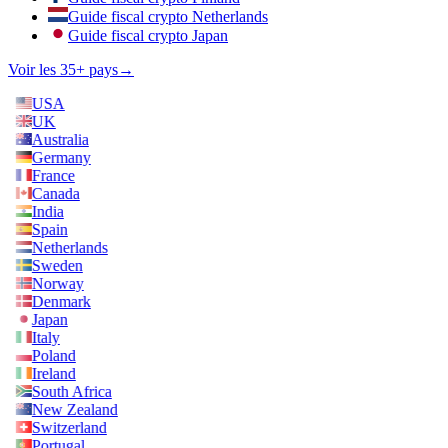
Guide fiscal crypto Netherlands
Guide fiscal crypto Japan
Voir les 35+ pays
→
USA
UK
Australia
Germany
France
Canada
India
Spain
Netherlands
Sweden
Norway
Denmark
Japan
Italy
Poland
Ireland
South Africa
New Zealand
Switzerland
Portugal