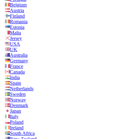
Belgium
Austria
Finland
Romania
Estonia
Malta
Jersey
USA
UK
Australia
Germany
France
Canada
India
Spain
Netherlands
Sweden
Norway
Denmark
Japan
Italy
Poland
Ireland
South Africa
New Zealand