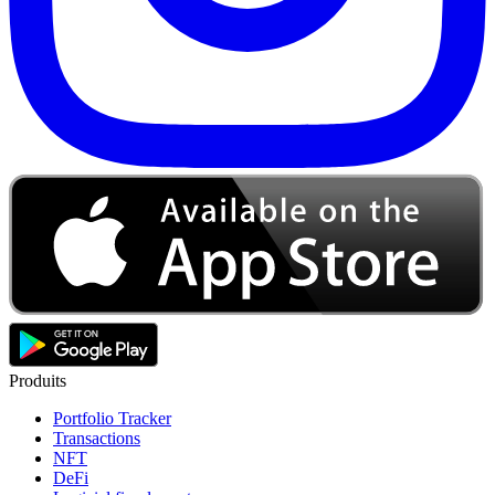
Produits
Portfolio Tracker
Transactions
NFT
DeFi