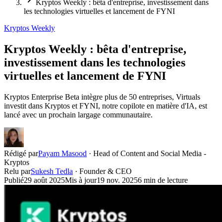
Kryptos Weekly : bêta d'entreprise, investissement dans
les technologies virtuelles et lancement de FYNI
Kryptos Weekly
Kryptos Weekly : bêta d'entreprise,
investissement dans les technologies
virtuelles et lancement de FYNI
Kryptos Enterprise Beta intègre plus de 50 entreprises, Virtuals
investit dans Kryptos et FYNI, notre copilote en matière d'IA, est
lancé avec un prochain largage communautaire.
Rédigé par
Payam Masood
·
Head of Content and Social Media -
Kryptos
Relu par
Sukesh Tedla
·
Founder & CEO
Publié
29 août 2025
Mis à jour
19 nov. 2025
6
min de lecture