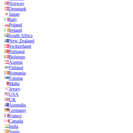
Norway
Denmark
Japan
Italy
Poland
Ireland
South Africa
New Zealand
Switzerland
Portugal
Belgium
Austria
Finland
Romania
Estonia
Malta
Jersey
USA
UK
Australia
Germany
France
Canada
India
Spain