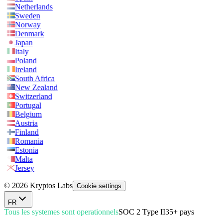
Netherlands
Sweden
Norway
Denmark
Japan
Italy
Poland
Ireland
South Africa
New Zealand
Switzerland
Portugal
Belgium
Austria
Finland
Romania
Estonia
Malta
Jersey
© 2026 Kryptos Labs
Cookie settings
FR
Tous les systemes sont operationnels
SOC 2 Type II
35+ pays