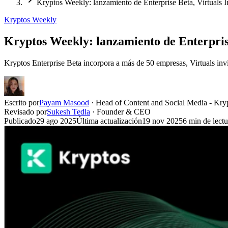
Kryptos Weekly: lanzamiento de Enterprise Beta, Virtuals
Kryptos Weekly
Kryptos Weekly: lanzamiento de Enterpris
Kryptos Enterprise Beta incorpora a más de 50 empresas, Virtuals in
Escrito por
Payam Masood
·
Head of Content and Social Media - Kry
Revisado por
Sukesh Tedla
·
Founder & CEO
Publicado
29 ago 2025
Última actualización
19 nov 2025
6
min de lectu