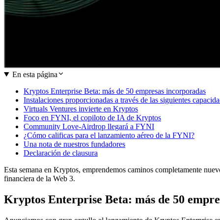
En esta página
Kryptos Enterprise Beta: más de 50 empresas incorporadas
Instalaciones proporcionadas a través de las siguientes capacida
Virtuals Ventures invierte en Kryptos
Foco en FYNI, el copiloto de IA de Kryptos
Community Love-Airdrop llegará a FYNI
¿Cómo calificas para el lanzamiento aéreo de la FYNI?
Una nota de nuestros fundadores
Declaración de clausura
Esta semana en Kryptos, emprendemos caminos completamente nuevos en
financiera de la Web 3.
Kryptos Enterprise Beta: más de 50 empre