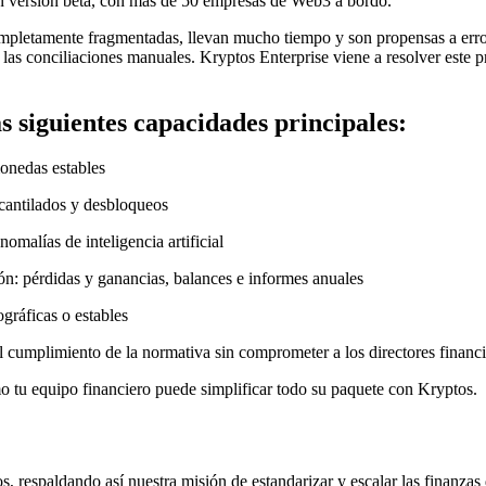
n versión beta, con más de 50 empresas de Web3 a bordo.
ompletamente fragmentadas, llevan mucho tiempo y son propensas a error
y las conciliaciones manuales. Kryptos Enterprise viene a resolver este 
s siguientes capacidades principales:
onedas estables
cantilados y desbloqueos
omalías de inteligencia artificial
tón: pérdidas y ganancias, balances e informes anuales
ráficas o estables
el cumplimiento de la normativa sin comprometer a los directores financie
 tu equipo financiero puede simplificar todo su paquete con Kryptos.
s, respaldando así nuestra misión de estandarizar y escalar las finanza