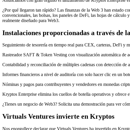
Anunciamos con gran orgullo el lanzamiento de Kryptos Enterprise e
¿Por qué llegaron tan rápido? Las finanzas de la Web 3 han estado c
convencionales, las bolsas, los paneles de DeFi, las hojas de cálculo 
realmente diseñado para Web3.
Instalaciones proporcionadas a través de la
Seguimiento de tesorería en tiempo real para CEX, carteras, DeFi y m
Rastreador SAFT & Token Vesting con visualización automática de a
Contabilidad y reconciliación de múltiples cadenas con detección de an
Informes financieros a nivel de auditoría con solo hacer clic en un bo
Nóminas y pagos para contribuyentes y vendedores en monedas criptog
Kryptos Enterprise elimina los cuellos de botella operativos y ofrece 
¿Tienes un negocio de Web3? Solicita una demostración para ver cómo
Virtuals Ventures invierte en Kryptos
Nos enorgullece declarar que Virtuals Ventures ha invertido en Krypto