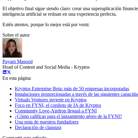
El objetivo final sigue siendo claro: crear una superaplicación financi
inteligencia artificial se reúnan en una experiencia perfecta.
Estén atentos, porque lo mejor está por venir.
Sobre el autor
Payam Masood
Head of Content and Social Media - Kryptos
En esta página
Kryptos Enterprise Beta: más de 50 empresas incorporadas
Instalaciones proporcionadas a través de las siguientes capacida
Virtuals Ventures invierte en Kryptos
Foco en FYNI, el copiloto de IA de Kryptos
Community Love-Airdrop llegará a FYNI
¿Cómo calificas para el lanzamiento aéreo de la FYNI?
Una nota de nuestros fundadores
Declaración de clausura
Compartir este artículo