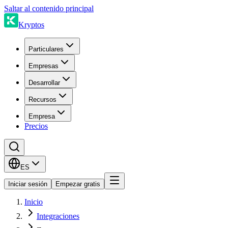
Saltar al contenido principal
Kryptos
Particulares
Empresas
Desarrollar
Recursos
Empresa
Precios
ES
Iniciar sesión
Empezar gratis
Inicio
Integraciones