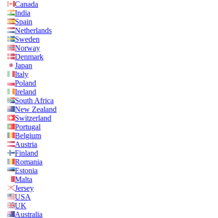
Canada
India
Spain
Netherlands
Sweden
Norway
Denmark
Japan
Italy
Poland
Ireland
South Africa
New Zealand
Switzerland
Portugal
Belgium
Austria
Finland
Romania
Estonia
Malta
Jersey
USA
UK
Australia