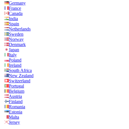
Germany
France
Canada
India
Spain
Netherlands
Sweden
Norway
Denmark
Japan
Italy
Poland
Ireland
South Africa
New Zealand
Switzerland
Portugal
Belgium
Austria
Finland
Romania
Estonia
Malta
Jersey