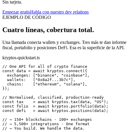
Sin tarjeta.
Empezar gratis
Habla con nuestro dev relations
EJEMPLO DE CÓDIGO
Cuatro líneas, cobertura total.
Una llamada conecta wallets y exchanges. Tres más te dan informe
fiscal, portafolio y posiciones DeFi. Esa es la superficie de la API.
kryptos-quickstart.ts
// One API for all of crypto finance
const
 data = 
await
 kryptos.
connect
  exchanges: [
"binance"
, 
"coinbase"
  wallets:   [
"0x8a2f...3b7c"
  chains:    [
"ethereum"
, 
"solana"
});

// Normalised, classified, production-ready
const
 tax    = 
await
 kryptos.
tax
(data, 
"US"
const
 folio  = 
await
 kryptos.
portfolio
const
 defi   = 
await
 kryptos.
positions
(data);

// → 150+ blockchains · 100+ exchanges
// → 5,500+ integrations · One format
// → You build. We handle the data.