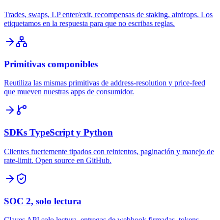
Trades, swaps, LP enter/exit, recompensas de staking, airdrops. Los
etiquetamos en la respuesta para que no escribas reglas.
Primitivas componibles
Reutiliza las mismas primitivas de address-resolution y price-feed
que mueven nuestras apps de consumidor.
SDKs TypeScript y Python
Clientes fuertemente tipados con reintentos, paginación y manejo de
rate-limit. Open source en GitHub.
SOC 2, solo lectura
Claves API solo lectura, entregas de webhook firmadas, tokens