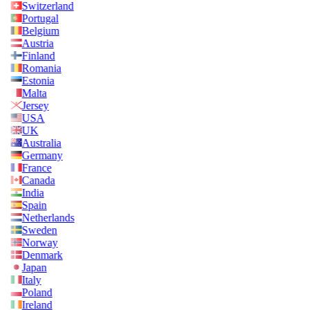
Switzerland
Portugal
Belgium
Austria
Finland
Romania
Estonia
Malta
Jersey
USA
UK
Australia
Germany
France
Canada
India
Spain
Netherlands
Sweden
Norway
Denmark
Japan
Italy
Poland
Ireland