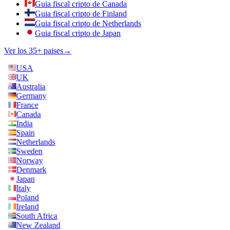
Guia fiscal cripto de Canada
Guia fiscal cripto de Finland
Guia fiscal cripto de Netherlands
Guia fiscal cripto de Japan
Ver los 35+ paises
→
USA
UK
Australia
Germany
France
Canada
India
Spain
Netherlands
Sweden
Norway
Denmark
Japan
Italy
Poland
Ireland
South Africa
New Zealand