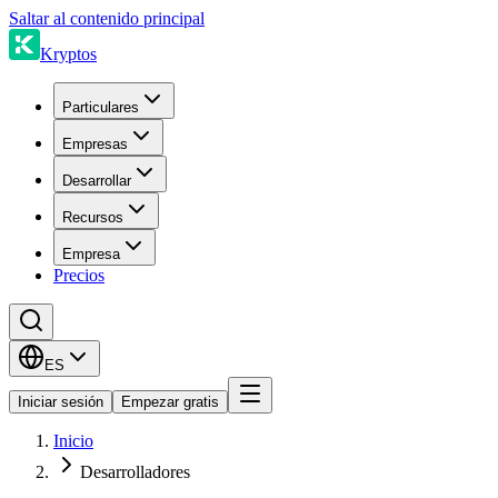
Saltar al contenido principal
Kryptos
Particulares
Empresas
Desarrollar
Recursos
Empresa
Precios
ES
Iniciar sesión
Empezar gratis
Inicio
Desarrolladores