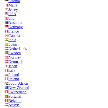
Estonia
Malta
Jersey
USA
UK
Australia
Germany
France
Canada
India
Spain
Netherlands
Sweden
Norway
Denmark
Japan
Italy
Poland
Ireland
South Africa
New Zealand
Switzerland
Portugal
Belgium
Austria