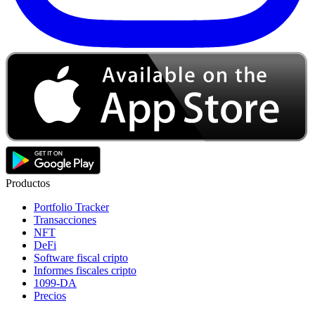
Productos
Portfolio Tracker
Transacciones
NFT
DeFi
Software fiscal cripto
Informes fiscales cripto
1099-DA
Precios