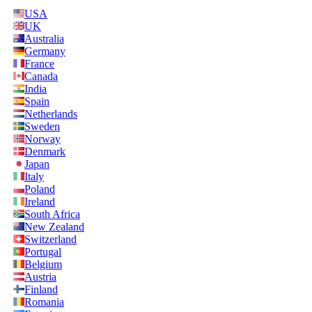
USA
UK
Australia
Germany
France
Canada
India
Spain
Netherlands
Sweden
Norway
Denmark
Japan
Italy
Poland
Ireland
South Africa
New Zealand
Switzerland
Portugal
Belgium
Austria
Finland
Romania