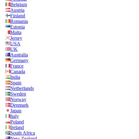
Belgium
Austria
Finland
Romania
Estonia
Malta
Jersey
USA
UK
Australia
Germany
France
Canada
India
Spain
Netherlands
Sweden
Norway
Denmark
Japan
Italy
Poland
Ireland
South Africa
New Zealand