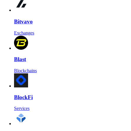
Bitvavo
Exchanges
Blast
Blockchains
BlockFi
Services