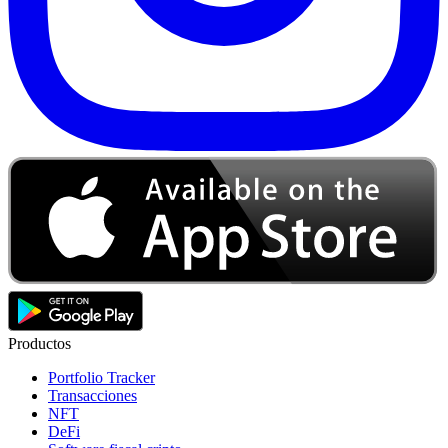
Productos
Portfolio Tracker
Transacciones
NFT
DeFi