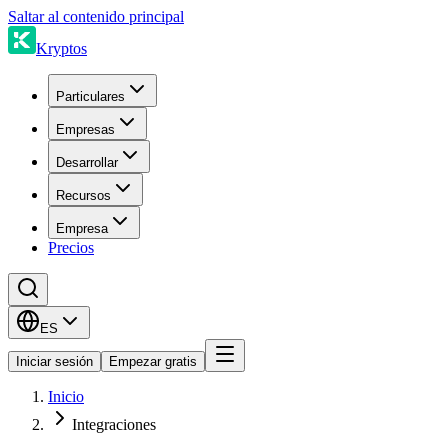
Saltar al contenido principal
Kryptos
Particulares
Empresas
Desarrollar
Recursos
Empresa
Precios
ES
Iniciar sesión
Empezar gratis
Inicio
Integraciones