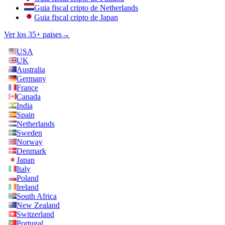
Guia fiscal cripto de Netherlands
Guia fiscal cripto de Japan
Ver los 35+ paises
→
USA
UK
Australia
Germany
France
Canada
India
Spain
Netherlands
Sweden
Norway
Denmark
Japan
Italy
Poland
Ireland
South Africa
New Zealand
Switzerland
Portugal