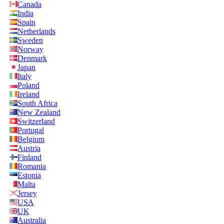
Canada
India
Spain
Netherlands
Sweden
Norway
Denmark
Japan
Italy
Poland
Ireland
South Africa
New Zealand
Switzerland
Portugal
Belgium
Austria
Finland
Romania
Estonia
Malta
Jersey
USA
UK
Australia