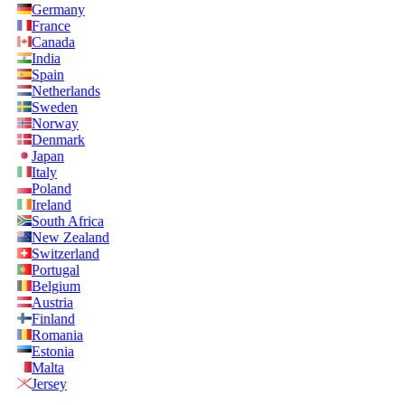
Germany
France
Canada
India
Spain
Netherlands
Sweden
Norway
Denmark
Japan
Italy
Poland
Ireland
South Africa
New Zealand
Switzerland
Portugal
Belgium
Austria
Finland
Romania
Estonia
Malta
Jersey