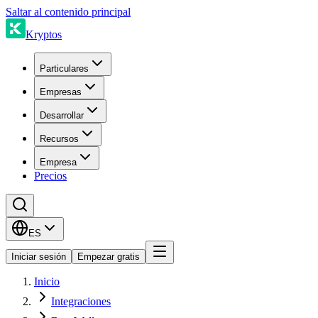
Saltar al contenido principal
Kryptos
Particulares
Empresas
Desarrollar
Recursos
Empresa
Precios
ES
Iniciar sesión
Empezar gratis
Inicio
Integraciones