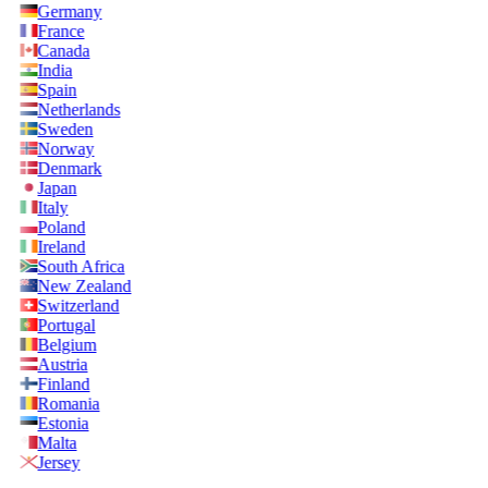
Germany
France
Canada
India
Spain
Netherlands
Sweden
Norway
Denmark
Japan
Italy
Poland
Ireland
South Africa
New Zealand
Switzerland
Portugal
Belgium
Austria
Finland
Romania
Estonia
Malta
Jersey