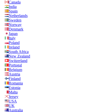
Canada
India
Spain
Netherlands
Sweden
Norway
Denmark
Japan
Italy
Poland
Ireland
South Africa
New Zealand
Switzerland
Portugal
Belgium
Austria
Finland
Romania
Estonia
Malta
Jersey
USA
UK
Australia