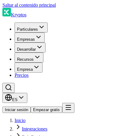
Saltar al contenido principal
Kryptos
Particulares
Empresas
Desarrollar
Recursos
Empresa
Precios
ES
Iniciar sesión
Empezar gratis
Inicio
Integraciones