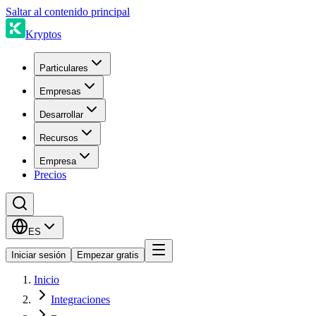
Saltar al contenido principal
Kryptos
Particulares
Empresas
Desarrollar
Recursos
Empresa
Precios
ES
Iniciar sesión
Empezar gratis
Inicio
Integraciones