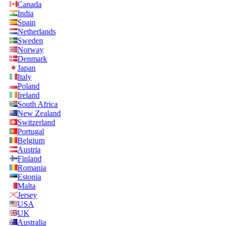
Canada
India
Spain
Netherlands
Sweden
Norway
Denmark
Japan
Italy
Poland
Ireland
South Africa
New Zealand
Switzerland
Portugal
Belgium
Austria
Finland
Romania
Estonia
Malta
Jersey
USA
UK
Australia