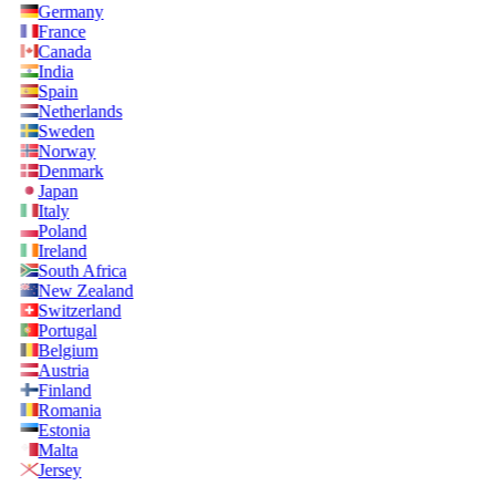
Germany
France
Canada
India
Spain
Netherlands
Sweden
Norway
Denmark
Japan
Italy
Poland
Ireland
South Africa
New Zealand
Switzerland
Portugal
Belgium
Austria
Finland
Romania
Estonia
Malta
Jersey