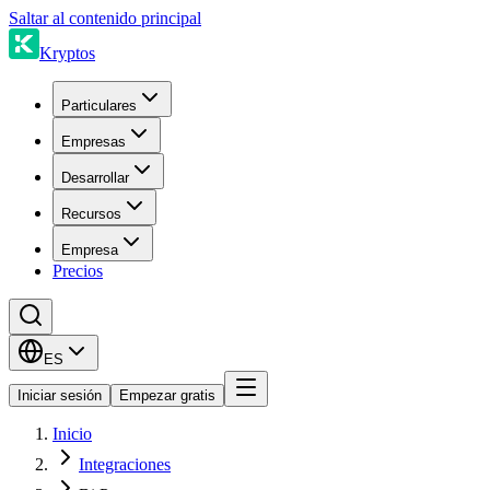
Saltar al contenido principal
Kryptos
Particulares
Empresas
Desarrollar
Recursos
Empresa
Precios
ES
Iniciar sesión
Empezar gratis
Inicio
Integraciones