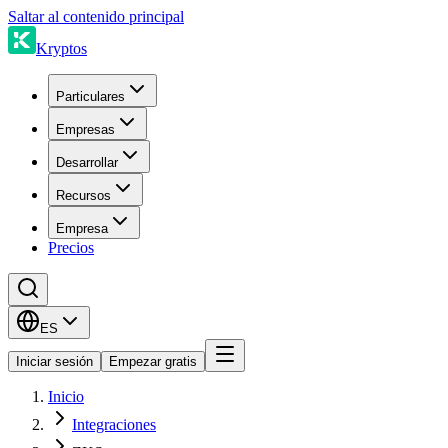
Saltar al contenido principal
Kryptos
Particulares
Empresas
Desarrollar
Recursos
Empresa
Precios
ES
Iniciar sesión
Empezar gratis
Inicio
Integraciones