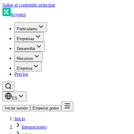
Saltar al contenido principal
Kryptos
Particulares
Empresas
Desarrollar
Recursos
Empresa
Precios
ES
Iniciar sesión
Empezar gratis
Inicio
Integraciones