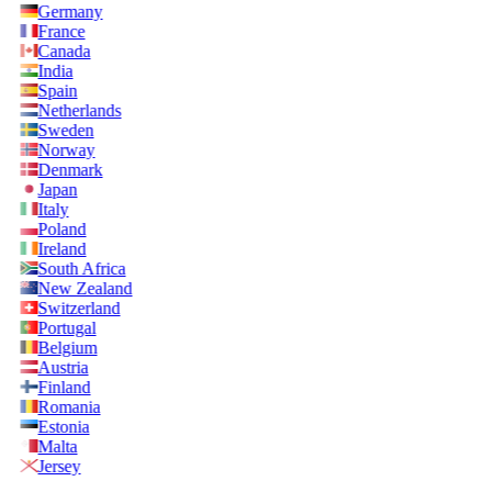
Germany
France
Canada
India
Spain
Netherlands
Sweden
Norway
Denmark
Japan
Italy
Poland
Ireland
South Africa
New Zealand
Switzerland
Portugal
Belgium
Austria
Finland
Romania
Estonia
Malta
Jersey