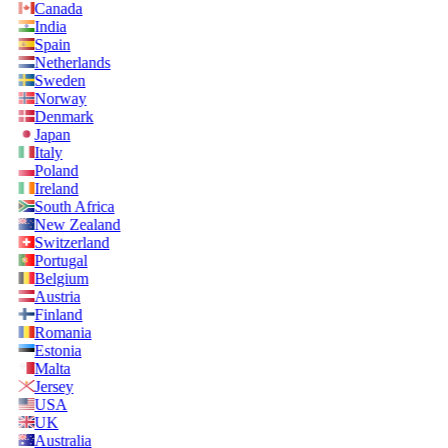
Canada
India
Spain
Netherlands
Sweden
Norway
Denmark
Japan
Italy
Poland
Ireland
South Africa
New Zealand
Switzerland
Portugal
Belgium
Austria
Finland
Romania
Estonia
Malta
Jersey
USA
UK
Australia