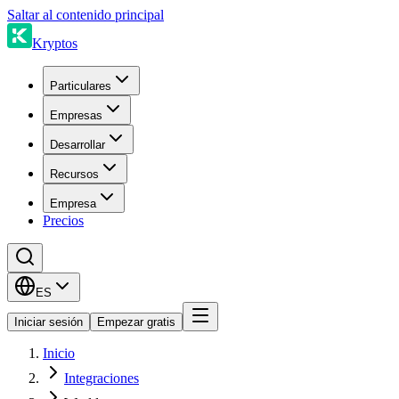
Saltar al contenido principal
Kryptos
Particulares
Empresas
Desarrollar
Recursos
Empresa
Precios
ES
Iniciar sesión
Empezar gratis
Inicio
Integraciones