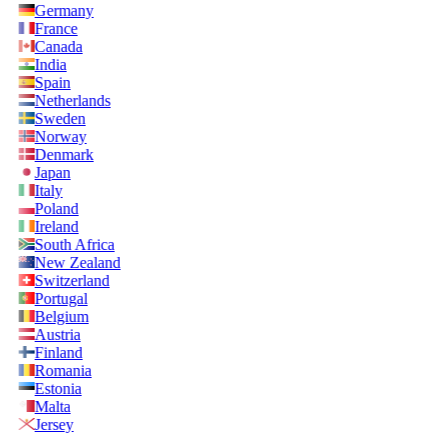
Germany
France
Canada
India
Spain
Netherlands
Sweden
Norway
Denmark
Japan
Italy
Poland
Ireland
South Africa
New Zealand
Switzerland
Portugal
Belgium
Austria
Finland
Romania
Estonia
Malta
Jersey