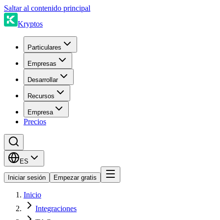
Saltar al contenido principal
Kryptos
Particulares
Empresas
Desarrollar
Recursos
Empresa
Precios
ES
Iniciar sesión
Empezar gratis
Inicio
Integraciones