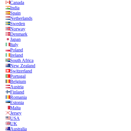
Canada
India
Spain
Netherlands
Sweden
Norway
Denmark
Japan
Italy
Poland
Ireland
South Africa
New Zealand
Switzerland
Portugal
Belgium
Austria
Finland
Romania
Estonia
Malta
Jersey
USA
UK
Australia