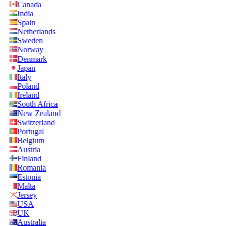
Canada
India
Spain
Netherlands
Sweden
Norway
Denmark
Japan
Italy
Poland
Ireland
South Africa
New Zealand
Switzerland
Portugal
Belgium
Austria
Finland
Romania
Estonia
Malta
Jersey
USA
UK
Australia