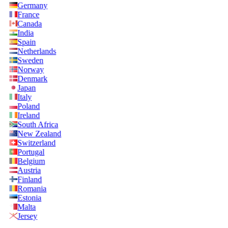
Germany
France
Canada
India
Spain
Netherlands
Sweden
Norway
Denmark
Japan
Italy
Poland
Ireland
South Africa
New Zealand
Switzerland
Portugal
Belgium
Austria
Finland
Romania
Estonia
Malta
Jersey