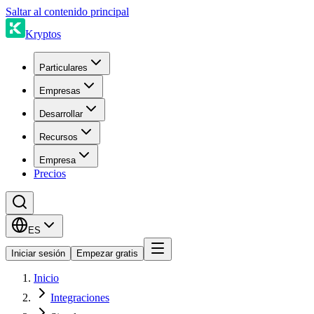
Saltar al contenido principal
Kryptos
Particulares
Empresas
Desarrollar
Recursos
Empresa
Precios
ES
Iniciar sesión
Empezar gratis
Inicio
Integraciones