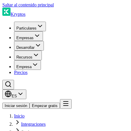
Saltar al contenido principal
Kryptos
Particulares
Empresas
Desarrollar
Recursos
Empresa
Precios
ES
Iniciar sesión
Empezar gratis
Inicio
Integraciones