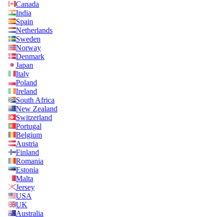
Canada
India
Spain
Netherlands
Sweden
Norway
Denmark
Japan
Italy
Poland
Ireland
South Africa
New Zealand
Switzerland
Portugal
Belgium
Austria
Finland
Romania
Estonia
Malta
Jersey
USA
UK
Australia