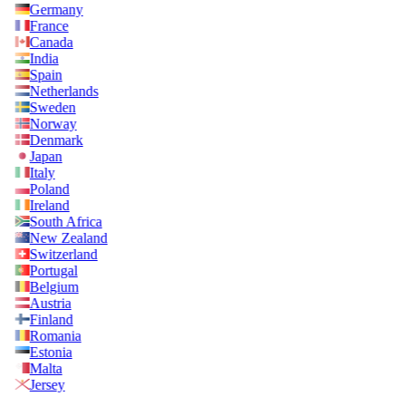
Germany
France
Canada
India
Spain
Netherlands
Sweden
Norway
Denmark
Japan
Italy
Poland
Ireland
South Africa
New Zealand
Switzerland
Portugal
Belgium
Austria
Finland
Romania
Estonia
Malta
Jersey