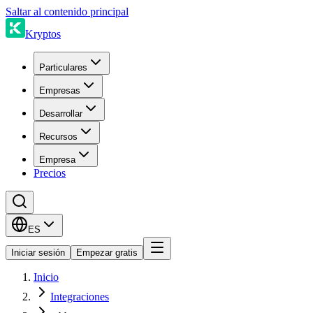
Saltar al contenido principal
Kryptos
Particulares
Empresas
Desarrollar
Recursos
Empresa
Precios
ES
Iniciar sesión
Empezar gratis
Inicio
Integraciones