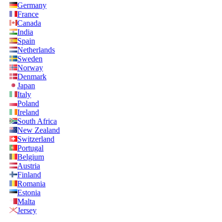
Germany
France
Canada
India
Spain
Netherlands
Sweden
Norway
Denmark
Japan
Italy
Poland
Ireland
South Africa
New Zealand
Switzerland
Portugal
Belgium
Austria
Finland
Romania
Estonia
Malta
Jersey