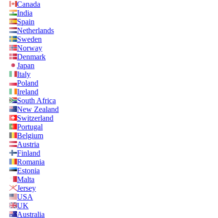
Canada
India
Spain
Netherlands
Sweden
Norway
Denmark
Japan
Italy
Poland
Ireland
South Africa
New Zealand
Switzerland
Portugal
Belgium
Austria
Finland
Romania
Estonia
Malta
Jersey
USA
UK
Australia