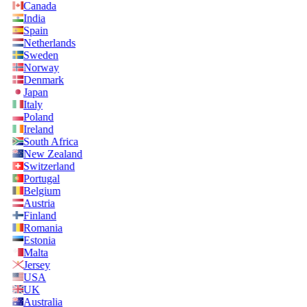
Canada
India
Spain
Netherlands
Sweden
Norway
Denmark
Japan
Italy
Poland
Ireland
South Africa
New Zealand
Switzerland
Portugal
Belgium
Austria
Finland
Romania
Estonia
Malta
Jersey
USA
UK
Australia