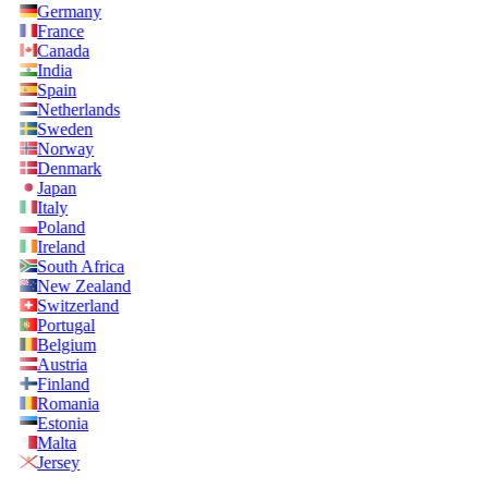
Germany
France
Canada
India
Spain
Netherlands
Sweden
Norway
Denmark
Japan
Italy
Poland
Ireland
South Africa
New Zealand
Switzerland
Portugal
Belgium
Austria
Finland
Romania
Estonia
Malta
Jersey