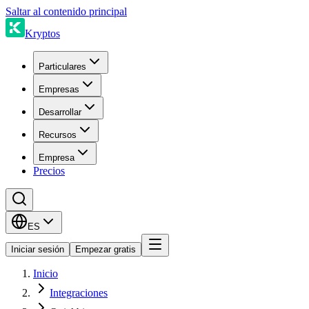
Saltar al contenido principal
Kryptos
Particulares
Empresas
Desarrollar
Recursos
Empresa
Precios
ES
Iniciar sesión
Empezar gratis
Inicio
Integraciones