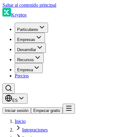
Saltar al contenido principal
Kryptos
Particulares
Empresas
Desarrollar
Recursos
Empresa
Precios
ES
Iniciar sesión
Empezar gratis
Inicio
Integraciones